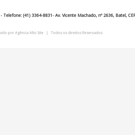
 Telefone: (41) 3364-8831- Av. Vicente Machado, nº 2636, Batel, CE
vido por
Agência Alto Site
| Todos os direitos Reservados