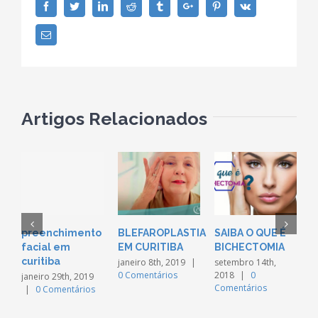
Facebook
Twitter
Linkedin
Reddit
Tumblr
Google+
Pinterest
Vk
Email
Artigos Relacionados
preenchimento
BLEFAROPLASTIA
SAIBA O QUE É
A
facial em
EM CURITIBA
BICHECTOMIA
N
curitiba
É
janeiro 8th, 2019
|
setembro 14th,
0 Comentários
2018
|
0
S
janeiro 29th, 2019
Comentários
|
0 Comentários
P
F