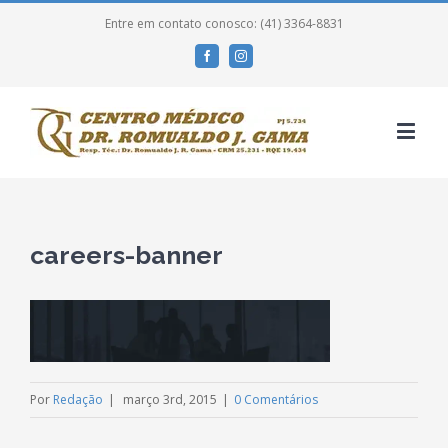
Entre em contato conosco: (41) 3364-8831
Facebook
Instagram
careers-banner
Por
Redação
|
março 3rd, 2015
|
0 Comentários