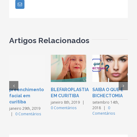
Email
Artigos Relacionados
preenchimento
BLEFAROPLASTIA
SAIBA O QUE É
A
facial em
EM CURITIBA
BICHECTOMIA
N
curitiba
É
janeiro 8th, 2019
|
setembro 14th,
0 Comentários
2018
|
0
S
janeiro 29th, 2019
Comentários
|
0 Comentários
P
F
F